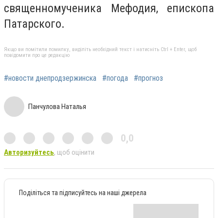
священномученика Мефодия, епископа
Патарского.
Якщо ви помітили помилку, виділіть необхідний текст і натисніть Ctrl + Enter, щоб
повідомити про це редакцію
#новости днепродзержинска
#погода
#прогноз
Панчулова Наталья
0,0
Авторизуйтесь
, щоб оцінити
Поділіться та підписуйтесь на наші джерела