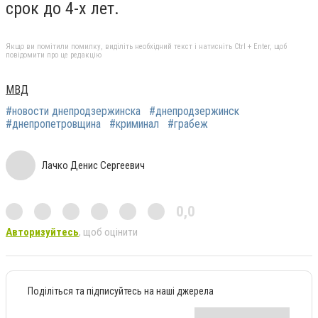
срок до 4-х лет.
Якщо ви помітили помилку, виділіть необхідний текст і натисніть Ctrl + Enter, щоб
повідомити про це редакцію
МВД
#новости днепродзержинска
#днепродзержинск
#днепропетровщина
#криминал
#грабеж
Лачко Денис Сергеевич
0,0
Авторизуйтесь
, щоб оцінити
Поділіться та підписуйтесь на наші джерела