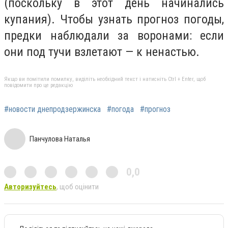
(поскольку в этот день начинались
купания). Чтобы узнать прогноз погоды,
предки наблюдали за воронами: если
они под тучи взлетают — к ненастью.
Якщо ви помітили помилку, виділіть необхідний текст і натисніть Ctrl + Enter, щоб
повідомити про це редакцію
#новости днепродзержинска
#погода
#прогноз
Панчулова Наталья
0,0
Авторизуйтесь
, щоб оцінити