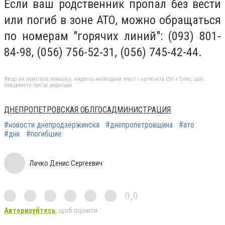
Если ваш родственник пропал без вести
или погиб в зоне АТО, можно обращаться
по номерам "горячих линий": (093) 801-
84-98, (056) 756-52-31, (056) 745-42-44.
Якщо ви помітили помилку, виділіть необхідний текст і натисніть Ctrl + Enter, щоб
повідомити про це редакцію
ДНЕПРОПЕТРОВСКАЯ ОБЛГОСАДМИНИСТРАЦИЯ
#новости днепродзержинска
#днепропетровщина
#ато
#днк
#погибшие
Лачко Денис Сергеевич
0,0
Авторизуйтесь
, щоб оцінити