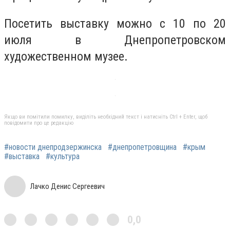
Посетить выставку можно с 10 по 20
июля в Днепропетровском
художественном музее.
Якщо ви помітили помилку, виділіть необхідний текст і натисніть Ctrl + Enter, щоб
повідомити про це редакцію
#новости днепродзержинска
#днепропетровщина
#крым
#выставка
#культура
Лачко Денис Сергеевич
0,0