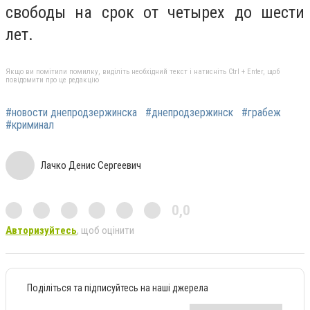
свободы на срок от четырех до шести
лет.
Якщо ви помітили помилку, виділіть необхідний текст і натисніть Ctrl + Enter, щоб
повідомити про це редакцію
#новости днепродзержинска
#днепродзержинск
#грабеж
#криминал
Лачко Денис Сергеевич
0,0
Авторизуйтесь
, щоб оцінити
Поділіться та підписуйтесь на наші джерела