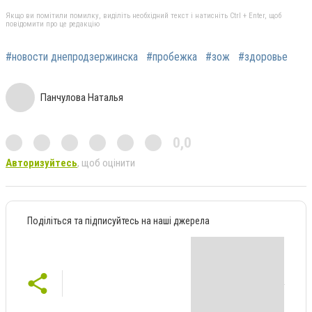
Якщо ви помітили помилку, виділіть необхідний текст і натисніть Ctrl + Enter, щоб
повідомити про це редакцію
#новости днепродзержинска
#пробежка
#зож
#здоровье
Панчулова Наталья
0,0
Авторизуйтесь
, щоб оцінити
Поділіться та підписуйтесь на наші джерела