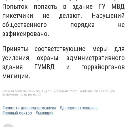
Попыток попасть в здание ГУ МВД
пикетчики не делают. Нарушений
общественного порядка не
зафиксировано.
Приняты соответствующие меры для
усиления охраны административного
здания ГУМВД и горрайорганов
милиции.
Якщо ви помітили помилку, виділіть необхідний текст і натисніть Ctrl + Enter, щоб
повідомити про це редакцію
#новости днепродзержинска
#днепропетровщина
#правый сектор
#милиция