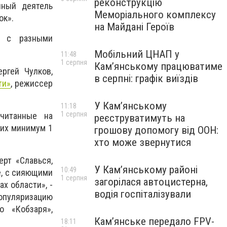
реконструкцію
нный деятель
Меморіального комплексу
ок».
на Майдані Героїв
а с разными
Мобільний ЦНАП у
11:48
1 серпня
Кам’янському працюватиме
ргей Чулков,
в серпні: графік виїздів
ти»
, режиссер
У Кам’янському
11:18
1 серпня
считанные на
реєструватимуть на
 их минимум 1
грошову допомогу від ООН:
хто може звернутися
рт «Славься,
У Кам’янському районі
10:49
е, с сияющими
1 серпня
загорілася автоцистерна,
х области», -
водія госпіталізували
популяризацию
о «Кобзаря»,
Кам’янське передало FPV-
18:11