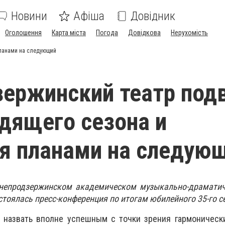
Новини
Афіша
Довідник
Оголошення
Карта міста
Погода
Довідкова
Нерухомість
планами на следующий
ержинский театр под
одящего сезона и
я планами на следую
непродзержинском академическом музыкально-драматич
стоялась пресс-конференция по итогам юбилейного 35-го с
 назвать вполне успешным с точки зрения гармоническ