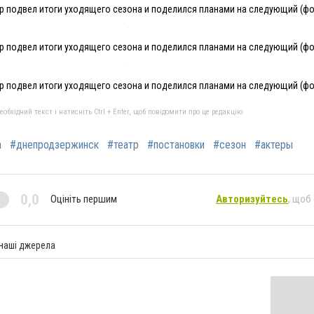
 подвел итоги уходящего сезона и поделился планами на следующий (фот
 подвел итоги уходящего сезона и поделился планами на следующий (фот
 подвел итоги уходящего сезона и поделился планами на следующий (фот
бхідний текст і натисніть Ctrl + Enter, щоб повідомити про це редакцію
а
#днепродзержинск
#театр
#постановки
#сезон
#актеры
0,0
Оцініть першим
Авторизуйтесь
, щоб
 наші джерела