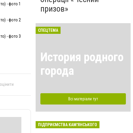
о) - фото 1
призов»
о) - фото 2
СПЕЦТЕМА
о) - фото 3
История родного
города
 оцінити
Всі матеріали тут
ПІДПРИЄМСТВА КАМ'ЯНСЬКОГО