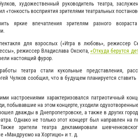
 Чулков, художественный руководитель театра, заслуже
ил «тонкость восприятия зрителями театральных постанов
рить яркие впечатления зрителям разного возраст
и.
ектакля для взрослых («Игра в любовь», режиссер Се
дессы», режиссер Владислава Оксюта,
«Откуда берутся де
вели настоящий фурор.
аботы театра стали кукольные представления, рас
ргей Чулков сообщил, что в будущем планируется ставить
ми настроениями характеризовался патриотичный конце
ди, побывавшие на этом концерте, уходили одухотворенны
рошел дважды в Днепропетровске, а также в других города
атра. Однако не только этот концерт был направлен на 
 Также зрители театра декламировали шевченковског
е «Мандруємо на Хортицю» и т. д.