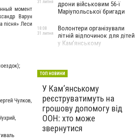
31 липня
дрони військовим 56-ї
анный момент
Маріупольської бригади
ксандр Варун
а пісня» Леси
Волонтери організували
18:08
31 липня
літній відпочинок для дітей
у Кам’янському
оездок);
ТОП НОВИНИ
У Кам’янському
реєструватимуть на
ергей Чулков,
грошову допомогу від
ООН: хто може
Чухрий,
звернутися
тиваль