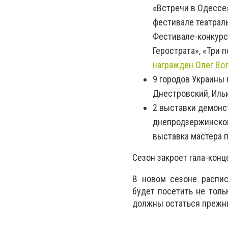
«Встречи в Одессе»
фестивале театраль
Фестивале-конкурс
Герострата», «Три 
награжден Олег Во
9 городов Украины 
Днестровский, Ильи
2 выставки демонс
днепродзержинской
выставка мастера 
Сезон закроет гала-кон
В новом сезоне распис
будет посетить не толь
должны остаться прежним