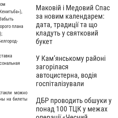
ном
Маковій і Медовий Спас
Женитьба»),
за новим календарем:
«Забыть
дата, традиції та що
торого плана
кладуть у святковий
);
букет
Белгород-
ставка
У Кам’янському районі
сональная
загорілася
автоцистерна, водія
госпіталізували
ктакли можно
ены на билеты
ДБР проводить обшуки у
понад 100 ТЦК у межах
операції «Чесний