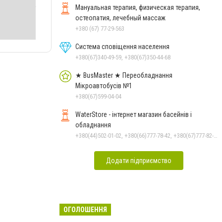
Мануальная терапия, физическая терапия,
остеопатия, лечебный массаж
+380 (67) 77-29-563
Система сповіщення населення
+380(67)340-49-59, +380(67)350-44-68
★ BusMaster ★ Переобладнання
Мікроавтобусів №1
+380(67)599-04-04
WaterStore - інтернет магазин басейнів і
обладнання
+380(44)502-01-02, +380(66)777-78-42, +380(67)777-82-19, +380(67)890-80-80, +380(73)890-80-80, +380(44)502-01-03
Додати підприємство
ОГОЛОШЕННЯ