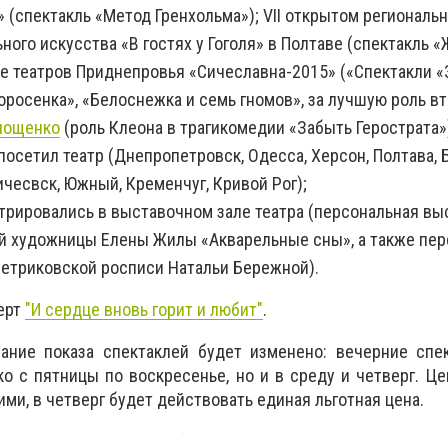
 (спектакль «Метод Гренхольма»); VII открытом региональ
ного искусства «В гостях у Гоголя» в Полтаве (спектакль «
е театров Приднепровья «Сичеславна-2015» («Спектакли 
поросенка», «Белоснежка и семь гномов», за лучшую роль в
лощенко
(роль Клеона в трагикомедии «Забыть Герострата»
посетил театр (Днепропетровск, Одесса, Херсон, Полтава, 
чесвск, Южный, Кременчуг, Кривой Рог);
трировались в выставочном зале театра (персональная вы
 художницы Елены Жилы «Акварельные сны», а также пер
петриковской росписи Натальи Бережной).
церт
"И сердце вновь горит и любит"
.
ание показа спектаклей будет изменено: вечерние спе
ко с пятницы по воскресенье, но и в среду и четверг. Ц
и, в четверг будет действовать единая льготная цена.