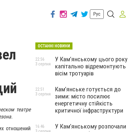
Рус
ОСТАННІ НОВИНИ
вел
У Кам’янському цього року
22:56
3 серпня
капітально відремонтують
вісім тротуарів
щий
Кам’янське готується до
22:51
3 серпня
зими: місто посилює
енергетичну стійкість
еском театре
критичної інфраструктури
езона.
У Кам’янському розпочали
16:46
их отношений
3 серпня