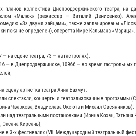
их планов коллектива Днепродзержинского театра, на д
клом «Малюк» (режиссер — Виталий Денисенко). Але
омедию «За двумя зайцами», также запланированы «Лісов
ки пока не определен), оперетта Имре Кальмана «Марица».
 — на сцене театра, 73 — на гастролях);
16 — в Днепродзержинске, 10966 — во время гастрольных п
елей;
на сцену артистка театра Анна Бахмут;
ли спектакли, концерты и театрализованные программы (С
рина Чваркова, Владислава Оксюта и Михаил Овсянников);
ли над театральными постановками (Ирина Кохан, Татьяна 
 Оксана Кирсань);
ие в 3-х фестивалях (VIII Международный театральный фес