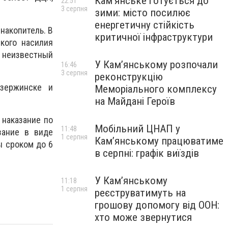
Кам’янське готується до
22:51
3 серпня
зими: місто посилює
енергетичну стійкість
накопитель. В
критичної інфраструктури
кого насилия
 неизвестный
У Кам’янському розпочали
16:46
3 серпня
реконструкцію
зержинске и
Меморіального комплексу
на Майдані Героїв
наказание по
Мобільний ЦНАП у
11:48
зание в виде
1 серпня
Кам’янському працюватиме
ы сроком до 6
в серпні: графік виїздів
У Кам’янському
11:18
1 серпня
реєструватимуть на
грошову допомогу від ООН:
хто може звернутися