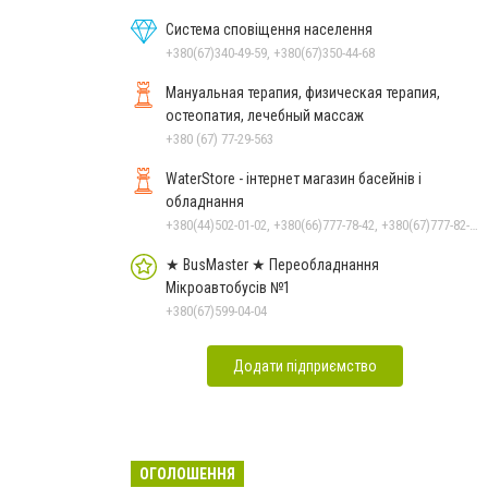
Система сповіщення населення
+380(67)340-49-59, +380(67)350-44-68
Мануальная терапия, физическая терапия,
остеопатия, лечебный массаж
+380 (67) 77-29-563
WaterStore - інтернет магазин басейнів і
обладнання
+380(44)502-01-02, +380(66)777-78-42, +380(67)777-82-19, +380(67)890-80-80, +380(73)890-80-80, +380(44)502-01-03
★ BusMaster ★ Переобладнання
Мікроавтобусів №1
+380(67)599-04-04
Додати підприємство
ОГОЛОШЕННЯ