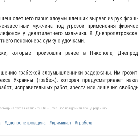
ршеннолетнего парня злоумышленник вырвал из рук флэш-
неизвестный мужчина под угрозой применения физичес
лефоном у девятилетнего мальчика. В Днепропетровске
тнего пенсионера сумку с удочками.
ежи, которые произошли ранее в Никополе, Днепрод
ршению грабежей злоумышленники задержаны. Им грозит 
декса Украины (грабеж), которая предусматривает нака
абот, исправительных работ, ареста или лишения свобод
бхідний текст і натисніть Ctrl + Enter, щоб повідомити про це редакцію
а
#днепропетровщина
#криминал
#грабеж