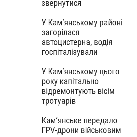
звернутися
У Кам’янському районі
загорілася
автоцистерна, водія
госпіталізували
У Кам’янському цього
року капітально
відремонтують вісім
тротуарів
Кам’янське передало
FPV-дрони військовим