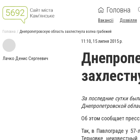
Головна
Вакансії
Дозвілля
Головна
Днепропетровскую область захлестнула волна грабежей
11:10, 15 липня 2015 р.
Днепропе
Лачко Денис Сергеевич
захлестн
За последние сутки был
Днепропетровской облас
Об этом сообщает прес
Так, в Павлограде у 57
Терновке неизвестный