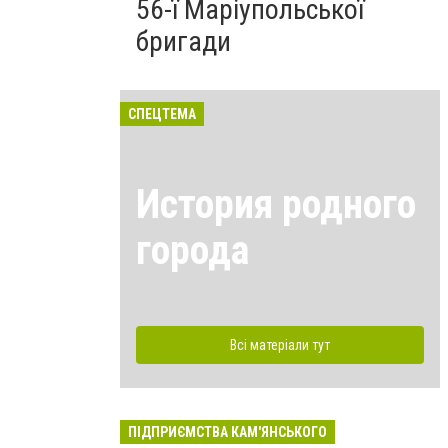
56-ї Маріупольської
бригади
СПЕЦТЕМА
История родного
города
Всі матеріали тут
ПІДПРИЄМСТВА КАМ'ЯНСЬКОГО