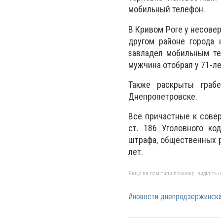
мобильный телефон.
В Кривом Роге у несове
другом районе города 
завладел мобильным те
мужчина отобрал у 71-ле
Также раскрыты граб
Днепропетровске.
Все причастные к сове
ст. 186 Уголовного ко
штрафа, общественных р
лет.
Якщо ви помітили помилку, виділіть нео
#новости днепродзержинск