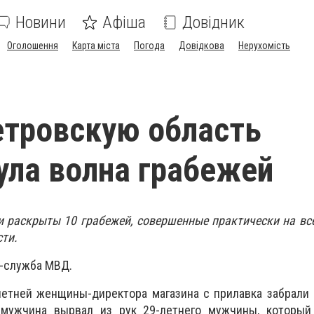
Новини
Афіша
Довідник
Оголошення
Карта міста
Погода
Довідкова
Нерухомість
тровскую область
ула волна грабежей
и раскрыты 10 грабежей,
совершенные практически на вс
ти.
с-служба МВД.
-летней женщины-директора магазина с прилавка забрали 
 мужчина вырвал из рук 29-летнего мужчины, который