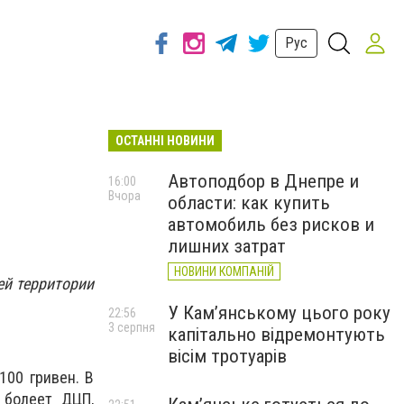
Рус
ОСТАННІ НОВИНИ
Автоподбор в Днепре и
16:00
Вчора
области: как купить
автомобиль без рисков и
лишних затрат
НОВИНИ КОМПАНІЙ
ей территории
У Кам’янському цього року
22:56
3 серпня
капітально відремонтують
вісім тротуарів
100 гривен. В
 болеет ДЦП,