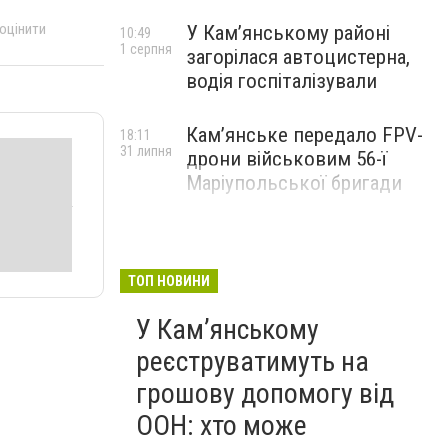
 оцінити
У Кам’янському районі
10:49
1 серпня
загорілася автоцистерна,
водія госпіталізували
Кам’янське передало FPV-
18:11
31 липня
дрони військовим 56-ї
Маріупольської бригади
ТОП НОВИНИ
У Кам’янському
реєструватимуть на
грошову допомогу від
ООН: хто може