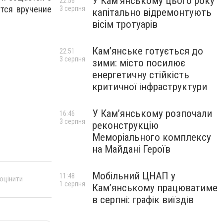
У Кам’янському цього року
22:56
тся вручение
3 серпня
капітально відремонтують
вісім тротуарів
Кам’янське готується до
22:51
3 серпня
зими: місто посилює
енергетичну стійкість
критичної інфраструктури
У Кам’янському розпочали
16:46
3 серпня
реконструкцію
Меморіального комплексу
на Майдані Героїв
Мобільний ЦНАП у
11:48
 оцінити
1 серпня
Кам’янському працюватиме
в серпні: графік виїздів