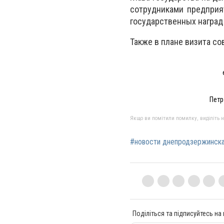
сотрудниками предприя
государственных награ
Также в плане визита с
Петр
Якщо ви помітили помилку, виділіть нео
#новости днепродзержинск
Поділіться та підписуйтесь на