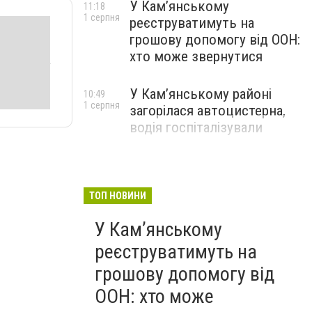
У Кам’янському
11:18
1 серпня
реєструватимуть на
грошову допомогу від ООН:
хто може звернутися
У Кам’янському районі
10:49
1 серпня
загорілася автоцистерна,
водія госпіталізували
ТОП НОВИНИ
У Кам’янському
реєструватимуть на
грошову допомогу від
ООН: хто може