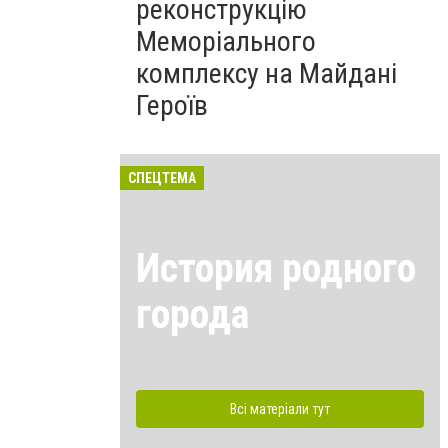
реконструкцію
Меморіального
комплексу на Майдані
Героїв
СПЕЦТЕМА
История родного
города
Всі матеріали тут