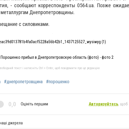
тия, - сообщают корреспонденты 0564.ua. Позже ожидае
д металлургам Днепропетровщины.
овещание с силовиками.
eac39d013781b4fa0acf5228a56b42b1_1437125527_wysiwyg (1)
 Порошенко прибыл в Днепропетровскую область (фото) - фото 2
бхідний текст і натисніть Ctrl + Enter, щоб повідомити про це редакцію
а
#днепропетровщина
#порошенко
0,0
Оцініть першим
Авторизуйтесь
, щоб
 наші джерела