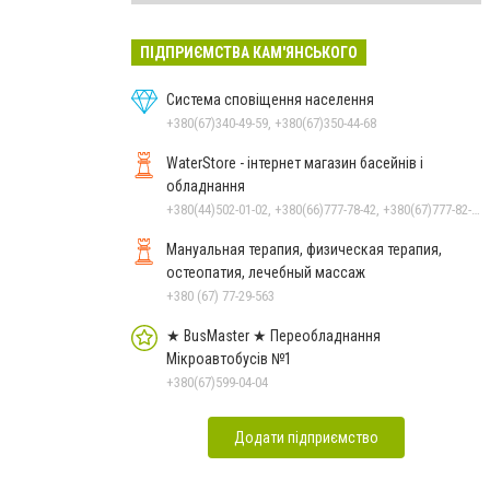
ПІДПРИЄМСТВА КАМ'ЯНСЬКОГО
Система сповіщення населення
+380(67)340-49-59, +380(67)350-44-68
WaterStore - інтернет магазин басейнів і
обладнання
+380(44)502-01-02, +380(66)777-78-42, +380(67)777-82-19, +380(67)890-80-80, +380(73)890-80-80, +380(44)502-01-03
Мануальная терапия, физическая терапия,
остеопатия, лечебный массаж
+380 (67) 77-29-563
★ BusMaster ★ Переобладнання
Мікроавтобусів №1
+380(67)599-04-04
Додати підприємство