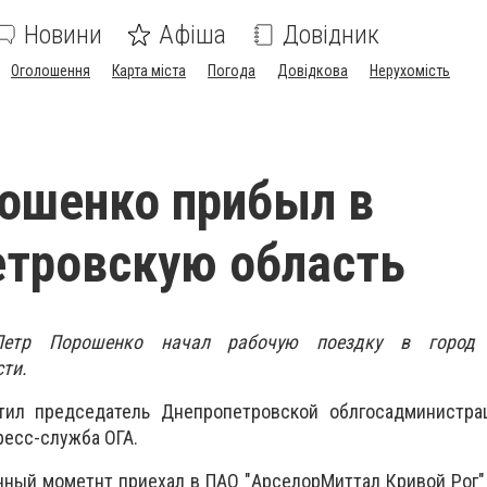
Новини
Афіша
Довідник
Оголошення
Карта міста
Погода
Довідкова
Нерухомість
ошенко прибыл в
тровскую область
Петр Порошенко начал рабочую поездку в город
ти.
тил председатель Днепропетровской облгосадминистра
ресс-служба ОГА.
анный мометнт приехал в ПАО "АрселорМиттал Кривой Рог"