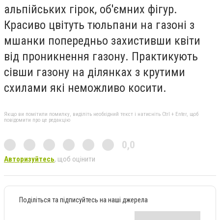
альпійських гірок, об'ємних фігур.
Красиво цвітуть тюльпани на газоні з
мшанки попередньо захистивши квіти
від проникнення газону. Практикують
сівши газону на ділянках з крутими
схилами які неможливо косити.
Якщо ви помітили помилку, виділіть необхідний текст і натисніть Ctrl + Enter, щоб
повідомити про це редакцію
0,0
Авторизуйтесь
, щоб оцінити
Поділіться та підписуйтесь на наші джерела