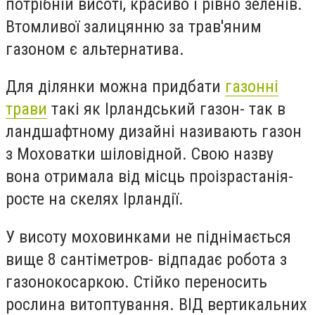
потрібній висоті, красиво і рівно зеленів.
Втомливої ​​залицянню за трав'яним
газоном є альтернатива.
Для ділянки можна придбати
газонні
трави
такі як Ірландський газон- так в
ландшафтному дизайні називають газон
з Моховатки шіловідной. Свою назву
вона отримала від місць проізрастанія-
росте на скелях Ірландії.
У висоту моховинками не піднімається
вище 8 сантіметров- відпадає робота з
газонокосаркою. Стійко переносить
рослина витоптування. ВІД вертикальних