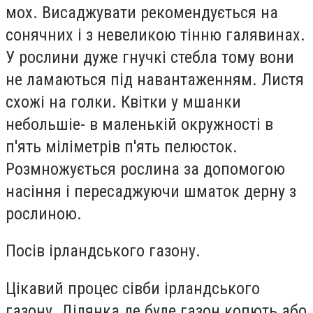
мох. Висаджувати рекомендується на
сонячних і з невеликою тінню галявинах.
У рослини дуже гнучкі стебла тому вони
не ламаються під навантаженням. Листя
схожі на голки. Квітки у мшанки
небольшіе- в маленькій окружності в
п'ять міліметрів п'ять пелюсток.
Розмножується рослина за допомогою
насіння і пересаджуючи шматок дерну з
рослиною.
Посів ірландського газону.
Цікавий процес сівби ірландського
газону. Ділянка де буде газон копють або