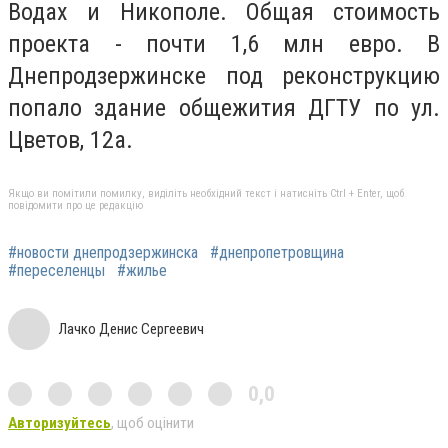
Водах и Никополе. Общая стоимость
проекта - почти 1,6 млн евро. В
Днепродзержинске под реконструкцию
попало здание общежития ДГТУ по ул.
Цветов, 12а.
Якщо ви помітили помилку, виділіть необхідний текст і натисніть Ctrl + Enter, щоб
повідомити про це редакцію
#новости днепродзержинска
#днепропетровщина
#переселенцы
#жилье
Лачко Денис Сергеевич
0,0
Авторизуйтесь
, щоб оцінити