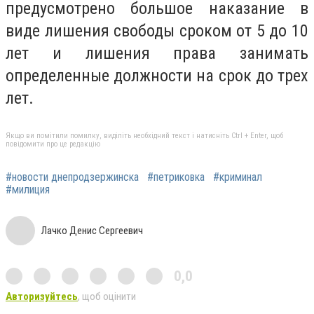
предусмотрено большое наказание в
виде лишения свободы сроком от 5 до 10
лет и лишения права занимать
определенные должности на срок до трех
лет.
Якщо ви помітили помилку, виділіть необхідний текст і натисніть Ctrl + Enter, щоб
повідомити про це редакцію
#новости днепродзержинска
#петриковка
#криминал
#милиция
Лачко Денис Сергеевич
0,0
Авторизуйтесь
, щоб оцінити