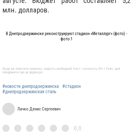
августе. Бюджет работ составляет 5,2
млн. долларов.
В Днепродзержинске реконструируют стадион «Металлург» (фото) -
фото 1
Якщо ви помітили помилку, виділіть необхідний текст і натисніть Ctrl + Enter, щоб
повідомити про це редакцію
#новости днепродзержинска
#стадион
#днепродзержинская сталь
Лачко Денис Сергеевич
0,0