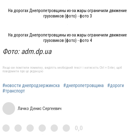
На дорогах Днепропетровщины из-за жары ограничили движение
грузовиков (фото) - фото 3
На дорогах Днепропетровщины из-за жары ограничили движение
грузовиков (фото) - фото 4
Фото: adm.dp.ua
Якщо ви помітили помилку, виділіть необхідний текст і натисніть Ctrl + Enter, щоб
повідомити про це редакцію
#новости днепродзержинска
#днепропетровщина
#дороги
#транспорт
Лачко Денис Сергеевич
0,0