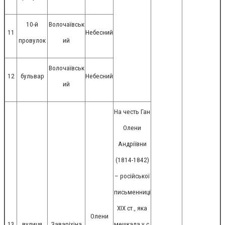
10-й
Волочаївськ
11
Небесний
провулок
ий
Волочаївськ
12
бульвар
Небесний
ий
На честь Ган
Олени
Андріївни
(1814-1842)
– російської
письменниці
ХІХ ст., яка
Олени
13
вулиця
Заваріхіна
мешкала у с.