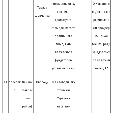
письменника, ху
О.Кошового
Тараса
дожника,
м.Дніпродзе
Шевченка
драматурга,
ржинська»
громадського та
Дніпродзер
політичного
жинської
діяча, який
міської ради
вважається
за адресою:
фундатором
пл.Дзержин
української нації
ського, 1А
11
проспек
Леніна
Свободи
Від свободи, яку
т
(Заводс
отримала
ький
Україна з
район)
набуттям