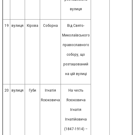
вулиця
19
вулиця
Кірова
Соборна
Від Свято-
Миколаївського
православного
собору, що
розташований
на цій вулиці
20
вулиця
Губи
Ігнатія
На честь
Ясюковича
Ясюковича
Ігнатія
Ігнатійовича
(1847-1914) –