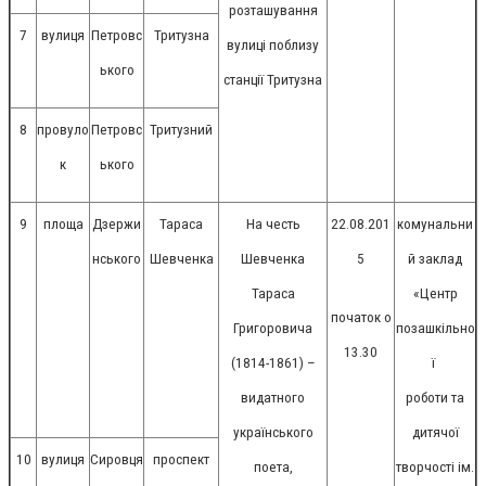
розташування
7
вулиця
Петровс
Тритузна
вулиці поблизу
ького
станції Тритузна
8
провуло
Петровс
Тритузний
к
ького
9
площа
Дзержи
Тараса
На честь
22.08.201
комунальни
нського
Шевченка
Шевченка
5
й заклад
Тараса
«Центр
початок о
Григоровича
позашкільно
13.30
(1814-1861) –
ї
видатного
роботи та
українського
дитячої
10
вулиця
Сировця
проспект
поета,
творчості ім.