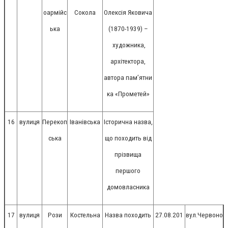
оармійс
Сокола
Олексія Яковича
ька
(1870-1939) –
художника,
архітектора,
автора пам’ятни
ка «Прометей»
16
вулиця
Перекоп
Іванівська
Історична назва,
ська
що походить від
прізвища
першого
домовласника
17
вулиця
Рози
Костельна
Назва походить
27.08.201
вул.Червоно