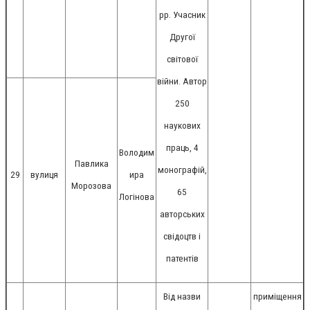
рр. Учасник
Другої
світової
війни. Автор
250
наукових
праць, 4
Володим
Павлика
монографій,
29
вулиця
ира
Морозова
65
Логінова
авторських
свідоцтв і
патентів
Від назви
приміщення