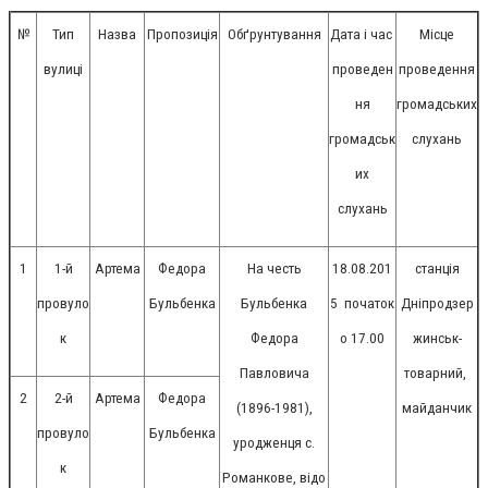
№
Тип
Назва
Пропозиція
Обґрунтування
Дата і час
Місце
вулиці
проведен
проведення
ня
громадських
громадськ
слухань
их
слухань
1
1-й
Артема
Федора
На честь
18.08.201
станція
провуло
Бульбенка
Бульбенка
5
початок
Дніпродзер
к
Федора
о 17.00
жинськ-
Павловича
товарний,
2
2-й
Артема
Федора
(1896-1981),
майданчик
провуло
Бульбенка
уродженця с.
к
Романкове, відо