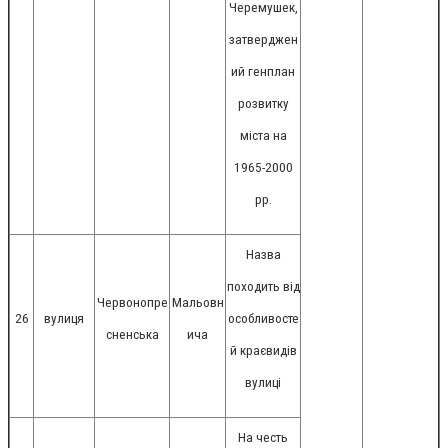
Черемушек,
затверджен
ий генплан
розвитку
міста на
1965-2000
рр.
Назва
походить від
Червонопре
Мальовн
26
вулиця
особливосте
сненська
ича
й краєвидів
вулиці
На честь