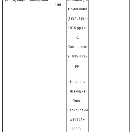
Ган
Романкове
(1831, 1834-
1835 рр.) та
с.
Кам’янське
у 1838-1839
рр.
На честь
Ясенчука
Олега
Васильович
а (1954–
2008) –