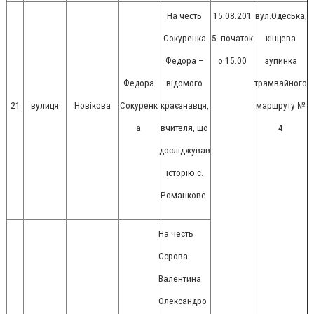
На честь
15.08.201
вул.Одеська,
Сокуренка
5
початок
кінцева
Федора –
о 15.00
зупинка
Федора
відомого
трамвайного
21
вулиця
Новікова
Сокуренк
краєзнавця,
маршруту №
а
вчителя, що
4
досліджував
історію с.
Романкове.
На честь
Сєрова
Валентина
Олександро