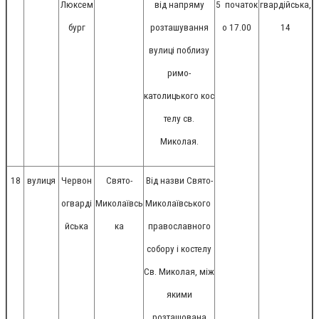
Люксем
від напряму
5
початок
гвардійська,
бург
розташування
о 17.00
14
вулиці поблизу
римо-
католицького кос
телу св.
Миколая.
18
вулиця
Червон
Свято-
Від назви Свято-
огварді
Миколаївсь
Миколаївського
йська
ка
православного
собору і костелу
Св. Миколая, між
якими
розташована