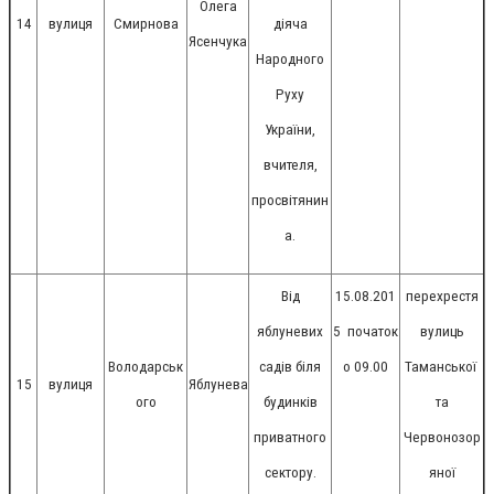
Олега
14
вулиця
Смирнова
діяча
Ясенчука
Народного
Руху
України,
вчителя,
просвітянин
а.
Від
15.08.201
перехрестя
яблуневих
5
початок
вулиць
Володарськ
садів біля
о 09.00
Таманської
15
вулиця
Яблунева
ого
будинків
та
приватного
Червонозор
сектору.
яної