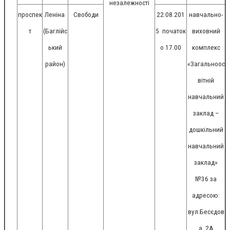
незалежності
проспек
Леніна
Свободи
22.08.201
навчально-
т
(Баглійс
5
початок
виховний
ький
о 17.00
комплекс
район)
«Загальноос
вітній
навчальний
заклад –
дошкільний
навчальний
заклад»
№36 за
адресою:
вул.Бесєдов
а, 2А