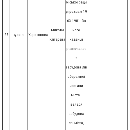
міської ради
упродовж 19
63-1981. За
Миколи
його
25
вулиця
Харитонова
Ктітарєва
каденції
розпочалас
я
забудова лів
обережної
частини
міста ,
велася
забудова
соцміста,