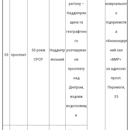
регіону –
комунальног
Наддніпрян
о
щина та
підприємств
географічно
а
го
«Кіноконцерт
50 років
Наддніпр
розташуван
ний зал
30
проспект
СРСР
янський
ня
«МИР»
проспекту
за адресою:
над
просп.
Дніпром,
Перемоги,
вздовж
35
водосховищ
а.