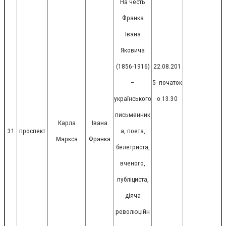
На честь
Франка
Івана
Яковича
(1856-1916)
22.08.201
–
5
початок
українського
о 13.30
письменник
Карла
Івана
31
проспект
а, поета,
Маркса
Франка
белетриста,
вченого,
публіциста,
діяча
революційн