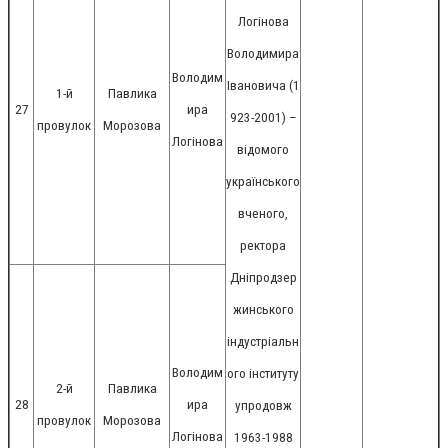
Логінова
Володимира
Володим
Івановича (1
1-й
Павлика
27
ира
923-2001) –
провулок
Морозова
Логінова
відомого
українського
вченого,
ректора
Дніпродзер
жинського
індустріальн
Володим
ого інституту
2-й
Павлика
28
ира
упродовж
провулок
Морозова
Логінова
1963-1988