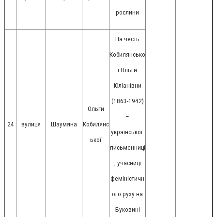
рослини
На честь
Кобилянсько
ї Ольги
Юліанівни
(1863-1942)
Ольги
–
24
вулиця
Шаумяна
Кобилянс
української
ької
письменниці
, учасниці
феміністичн
ого руху на
Буковині