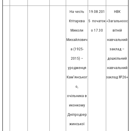
На честь
19.08.201
НВК
Ктітарєва
5
початок
«Загальноос
Миколи
о 17.30
вітній
Михайлович
навчальний
а (1925-
заклад –
2015) –
дошкільний
уродженця
навчальний
Кам’янськог
заклад №26»
о,
очільника в
иконкому
Дніпродзер
жинської