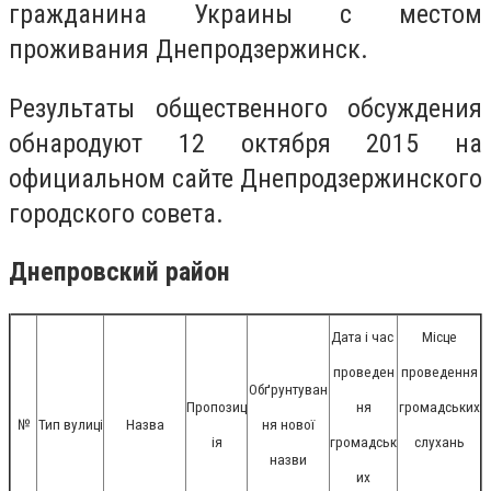
гражданина Украины с местом
проживания Днепродзержинск.
Результаты общественного обсуждения
обнародуют 12 октября 2015 на
официальном сайте Днепродзержинского
городского совета.
Днепровский район
Дата і час
Місце
проведен
проведення
Обґрунтуван
Пропозиц
ня
громадських
№
Тип вулиці
Назва
ня нової
ія
громадськ
слухань
назви
их