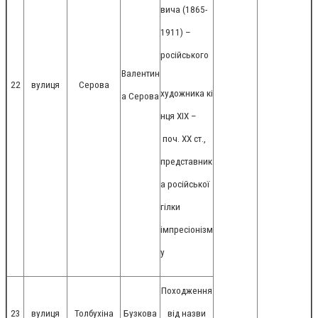
вича (1865-
1911) –
російського
Валентин
22
вулиця
Серова
художника кі
а Серова
нця ХІХ –
поч. ХХ ст.,
представник
а російської
гілки
імпресіонізм
у
Походження
23
вулиця
Толбухіна
Бузкова
від назви