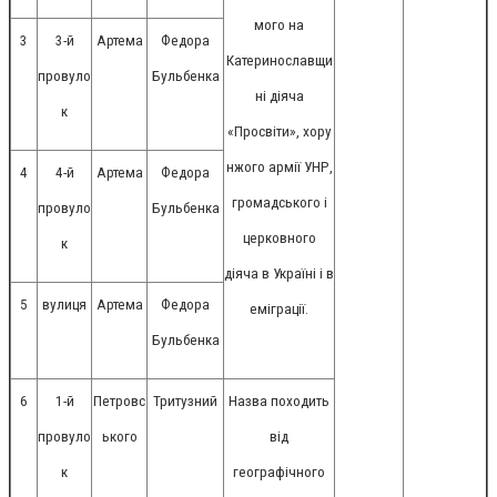
мого на
3
3-й
Артема
Федора
Катеринославщи
провуло
Бульбенка
ні діяча
к
«Просвіти», хору
нжого армії УНР,
4
4-й
Артема
Федора
громадського і
провуло
Бульбенка
церковного
к
діяча в Україні і в
5
вулиця
Артема
Федора
еміграції.
Бульбенка
6
1-й
Петровс
Тритузний
Назва походить
провуло
ького
від
к
географічного