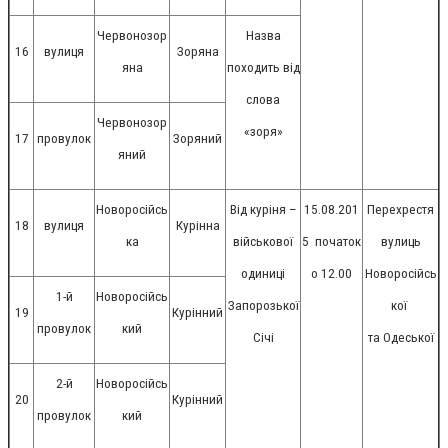
Червонозор
Назва
16
вулиця
Зоряна
яна
походить від
слова
Червонозор
«зоря»
17
провулок
Зоряний
яний
Новоросійсь
Від куріня –
15.08.201
Перехрестя
18
вулиця
Курінна
ка
військової
5
початок
вулиць
одиниці
о 12.00
Новоросійсь
1-й
Новоросійсь
Запорозької
кої
19
Курінний
провулок
кий
Січі
та Одеської
2-й
Новоросійсь
20
Курінний
провулок
кий