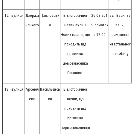
12
вулиця
Дзержи
Павловськ
Від історичної
26.08.201
вул.Васильє
нського
а
назви вулиці
5
початок
ва, 2,
Нових планів, що
о 17.00
приміщення
походить від
квартальног
прізвища
о комітету
домовласника
Павлова.
13
вулиця
Арсеніч
Васильєвсь
Від історичної
ева
ка
назви, що
походить від
прізвища
першопоселенця