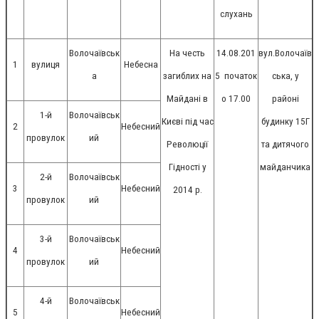
слухань
Волочаївськ
На честь
14.08.201
вул.Волочаїв
1
вулиця
Небесна
а
загиблих на
5
початок
ська, у
Майдані в
о 17.00
районі
1-й
Волочаївськ
Києві під час
будинку 15Г
2
Небесний
провулок
ий
Революції
та дитячого
Гідності у
майданчика
2-й
Волочаївськ
3
Небесний
2014 р.
провулок
ий
3-й
Волочаївськ
4
Небесний
провулок
ий
4-й
Волочаївськ
5
Небесний