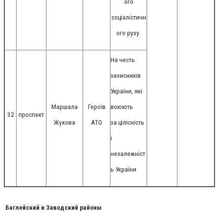
ого
соціалістичн
ого руху.
На честь
захисників
України, які
Маршала
Героїв
воюють
32
проспект
Жукова
АТО
за цілісність
і
незалежніст
ь України
Баглейский и Заводский районы