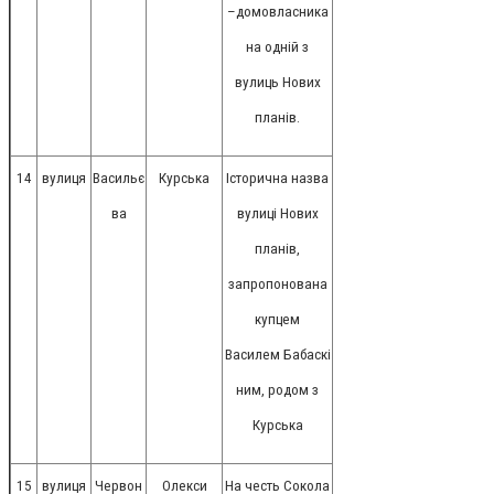
–домовласника
на одній з
вулиць Нових
планів.
14
вулиця
Васильє
Курська
Історична назва
ва
вулиці Нових
планів,
запропонована
купцем
Василем Бабаскі
ним, родом з
Курська
15
вулиця
Червон
Олекси
На честь Сокола