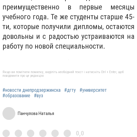
преимущественно в первые месяцы
учебного года. Те же студенты старше 45-
ти, которые получили дипломы, остаются
довольны и с радостью устраиваются на
работу по новой специальности.
Якщо ви помітили помилку, виділіть необхідний текст і натисніть Ctrl + Enter, щоб
повідомити про це редакцію
#новости днепродзержинска
#дгту
#университет
#образование
#вуз
Панчулова Наталья
0,0