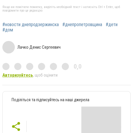
Якщо ви помітили помилку, виділіть необхідний текст і натисніть Ctrl + Enter, щоб
повідомити про це редакцію
#новости днепродзержинска
#днепропетровщина
#дети
#дом
Лачко Денис Сергеевич
0,0
Авторизуйтесь
, щоб оцінити
Поділіться та підписуйтесь на наші джерела