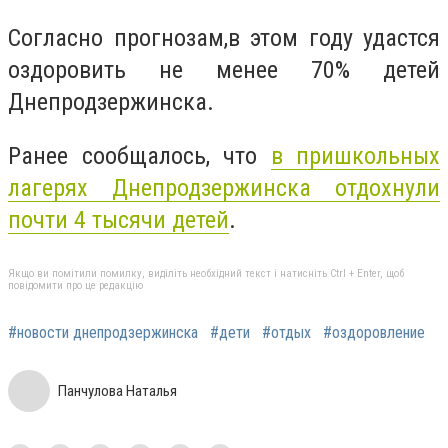
Согласно прогнозам,в этом году удастся
оздоровить не менее 70% детей
Днепродзержинска.
Ранее сообщалось, что
в пришкольных
лагерях Днепродзержинска отдохнули
почти 4 тысячи детей
.
Якщо ви помітили помилку, виділіть необхідний текст і натисніть Ctrl + Enter, щоб
повідомити про це редакцію
#новости днепродзержинска
#дети
#отдых
#оздоровление
Панчулова Наталья