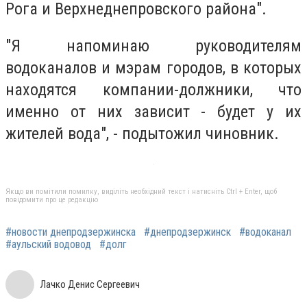
Рога и Верхнеднепровского района".
"Я напоминаю руководителям
водоканалов и мэрам городов, в которых
находятся компании-должники, что
именно от них зависит - будет у их
жителей вода", - подытожил чиновник.
Якщо ви помітили помилку, виділіть необхідний текст і натисніть Ctrl + Enter, щоб
повідомити про це редакцію
#новости днепродзержинска
#днепродзержинск
#водоканал
#аульский водовод
#долг
Лачко Денис Сергеевич