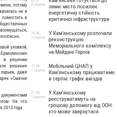
Кам’янське готується до
22:51
емени, потому
3 серпня
зими: місто посилює
казалась не в
енергетичну стійкість
т поместить в
критичної інфраструктури
общественных
 возмущаться,
У Кам’янському розпочали
16:46
безопасно.
3 серпня
реконструкцію
Меморіального комплексу
овой уловкой,
на Майдані Героїв
«Ермолинские
у в решении
овое решение
Мобільний ЦНАП у
11:48
1 серпня
 ларьки, даже
Кам’янському працюватиме
Ларек «Смачне
в серпні: графік виїздів
У Кам’янському
11:18
 документами
1 серпня
реєструватимуть на
елом. На что
грошову допомогу від ООН:
 2015 года.
хто може звернутися