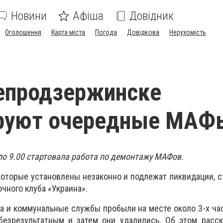
Новини
Афіша
Довідник
Оголошення
Карта міста
Погода
Довідкова
Нерухомість
епродзержинске
руют очередные МАФ
оло 9.00 стартовала работа по демонтажу МАФов.
оторые установлены незаконно и подлежат ликвидации, ст
чного клуба «Украина».
а и коммунальные службы пробыли на месте около 3-х час
безрезультатным и затем они удалились. Об этом расск