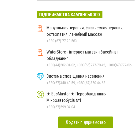
ПІДПРИЄМСТВА КАМ'ЯНСЬКОГО
Мануальная терапия, физическая терапия,
остеопатия, лечебный массаж
+380 (67) 77-29-563
WaterStore - інтернет магазин басейнів і
обладнання
+380(44)502-01-02, +380(66)777-78-42, +380(67)777-82-19, +380(67)890-80-80, +380(73)890-80-80, +380(44)502-01-03
Система сповіщення населення
+380(67)340-49-59, +380(67)350-44-68
★ BusMaster ★ Переобладнання
Мікроавтобусів №1
+380(67)599-04-04
Додати підприємство