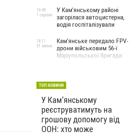
У Кам’янському районі
10:49
1 серпня
загорілася автоцистерна,
водія госпіталізували
Кам’янське передало FPV-
18:11
31 липня
дрони військовим 56-ї
Маріупольської бригади
ТОП НОВИНИ
У Кам’янському
реєструватимуть на
грошову допомогу від
ООН: хто може