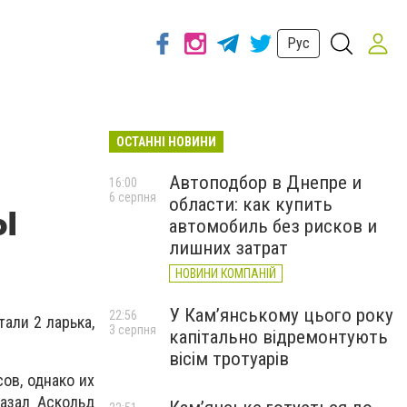
Рус
ОСТАННІ НОВИНИ
Автоподбор в Днепре и
16:00
6 серпня
области: как купить
ы
автомобиль без рисков и
лишних затрат
НОВИНИ КОМПАНІЙ
У Кам’янському цього року
22:56
али 2 ларька,
3 серпня
капітально відремонтують
вісім тротуарів
ов, однако их
азал Аскольд