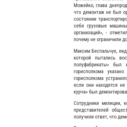
Можейко, глава днепрод
что демонтаж не был ор
состоянии транспортиро
себя грузовые машины
организаций», - отмет
почему не ограничили до
Максим Беспальчук, лид
которой пытались вос
полуфабрикаты» был 
горисполкома указано
горисполкома устранил
если они находятся не 
курча» был демонтирова
Сотрудники милиции, 
представителей общес
получили ответ, что дем