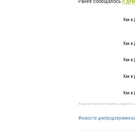
Ранее сообщалось
о дем
Как в
Как в
Как в
Как в
Как в
Якщо ви помітили помилку, виділіть нео
#новости днепродзержинск