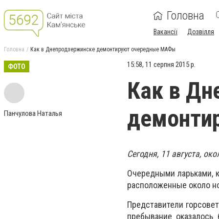
Головна
Вакансії
Дозвілля
Головна
Как в Днепродзержинске демонтируют очередные МАФы
15:58, 11 серпня 2015 р.
ФОТО
Как в Дн
демонти
Панчулова Наталья
Сегодня, 11 августа, ок
Очередными ларьками, к
расположенные около но
Представители горсовет
пребывание оказалось 