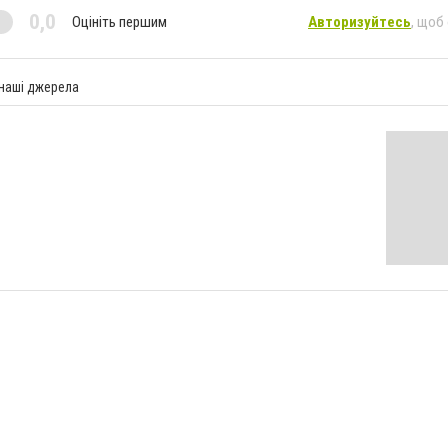
0,0
Оцініть першим
Авторизуйтесь
, щоб
 наші джерела