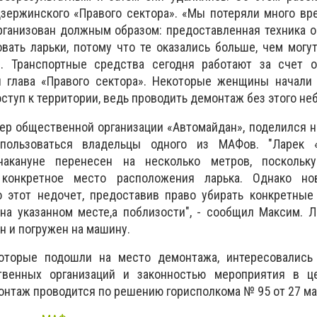
зержинского «Правого сектора». «Мы потеряли много вр
ганизован должным образом: предоставленная техника о
вать ларьки, потому что те оказались больше, чем могу
. Транспортные средства сегодня работают за счет 
ил глава «Правого сектора». Некоторые женщины начали
ступ к территории, ведь проводить демонтаж без этого не
ер общественной организации «Автомайдан», поделился н
пользоваться владельцы одного из МАФов. "Ларек 
накануне перенесен на несколько метров, поскольк
 конкретное место расположения ларька. Однако н
о этот недочет, предоставив право убирать конкретные
на указанном месте,а поблизости", - сообщил Максим. 
н и погружен на машину.
которые подошли на место демонтажа, интересовались
твенных организаций и законностью мероприятия в ц
онтаж проводится по решению горисполкома № 95 от 27 мая