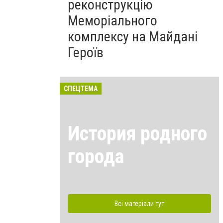
реконструкцію
Меморіального
комплексу на Майдані
Героїв
СПЕЦТЕМА
История родного
города
Всі матеріали тут