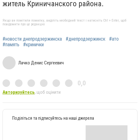
житель Криничанского района.
Якщо ви помітили помилку, виділіть необхідний текст і натисніть Ctrl + Enter, щоб
повідомити про це редакцію
#новости днепродзержинска
#днепродзержинск
#ато
#память
#кринички
Лачко Денис Сергеевич
0,0
Авторизуйтесь
, щоб оцінити
Поділіться та підписуйтесь на наші джерела