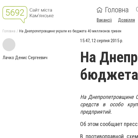
Головна
Вакансії
Дозвілля
Головна
На Днепропетровщине украли из бюджета 40 миллионов гривен
15:47, 12 серпня 2015 р.
На Днепр
Лачко Денис Сергеевич
бюджета 
На Днепропетровщине С
средств в особо кру
предприятий.
Об этом сообщает пресс
В противоправной схем