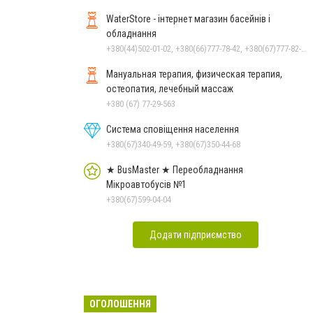
WaterStore - інтернет магазин басейнів і
обладнання
+380(44)502-01-02, +380(66)777-78-42, +380(67)777-82-19, +380(67)890-80-80, +380(73)890-80-80, +380(44)502-01-03
Мануальная терапия, физическая терапия,
остеопатия, лечебный массаж
+380 (67) 77-29-563
Система сповіщення населення
+380(67)340-49-59, +380(67)350-44-68
★ BusMaster ★ Переобладнання
Мікроавтобусів №1
+380(67)599-04-04
Додати підприємство
ОГОЛОШЕННЯ