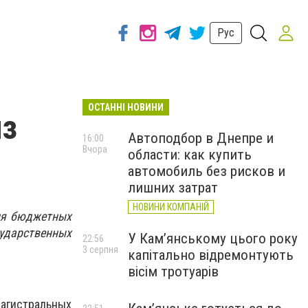
Рус
ОСТАННІ НОВИНИ
из
Автоподбор в Днепре и
16:00
Вчора
области: как купить
автомобиль без рисков и
лишних затрат
НОВИНИ КОМПАНІЙ
ия бюджетных
дарственных
У Кам’янському цього року
22:56
3 серпня
капітально відремонтують
вісім тротуарів
агистральных