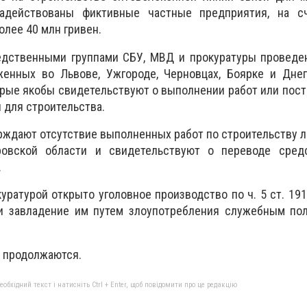
адействованы фиктивные частные предприятия, на с
олее 40 млн гривен.
дственными группами СБУ, МВД и прокуратуры проведе
женных во Львове, Ужгороде, Черновцах, Боярке и Днеп
рые якобы свидетельствуют о выполнении работ или пост
 для строительства.
ждают отсутствие выполненных работ по строительству л
ровской области и свидетельствуют о переводе сред
.
уратурой открыто уголовное производство по ч. 5 ст. 191
и завладение им путем злоупотребления служебным по
 продолжаются.
бхідний текст і натисніть Ctrl + Enter, щоб повідомити про це редакцію