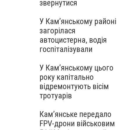
звернутися
У Кам’янському районі
загорілася
автоцистерна, водія
госпіталізували
У Кам’янському цього
року капітально
відремонтують вісім
тротуарів
Кам’янське передало
FPV-дрони військовим