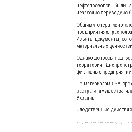
нефтепроводов были з
незаконно переведено б
Общими оперативно-сле
предприятиях, располо
Изъяты документы, кото
материальных ценностей
Однако допросы подтвер
территории Днепропет
фиктивных предприятий
По материалам СБУ прок
растрата имущества ил
Украины.
Следственные действия
Якщо ви помітили помилку, виділіть нео