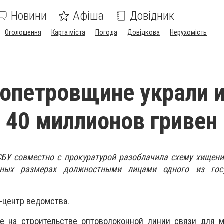
Новини
Афіша
Довідник
Оголошення
Карта міста
Погода
Довідкова
Нерухомість
опетровщине украли 
40 миллионов гривен
БУ совместно с прокуратурой разоблачила схему хищен
пных размерах должностными лицами одного из госу
-центр ведомства.
е на строительстве оптоволоконной линии связи для м