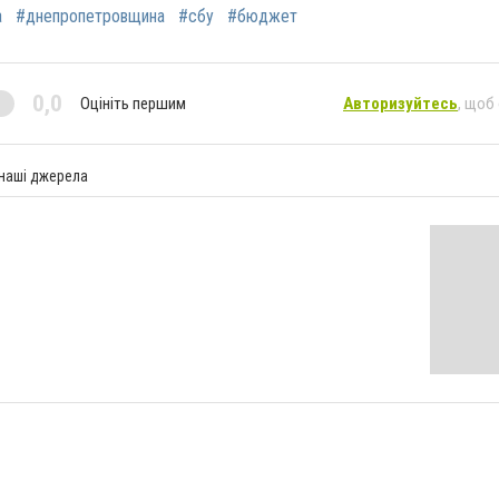
а
#днепропетровщина
#сбу
#бюджет
0,0
Оцініть першим
Авторизуйтесь
, щоб
 наші джерела