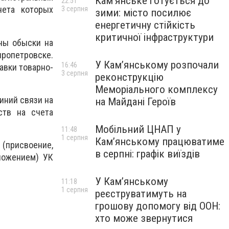
Кам’янське готується до
22:51
чета которых
3 серпня
зими: місто посилює
енергетичну стійкість
критичної інфраструктури
ны обыски на
ропетровске.
У Кам’янському розпочали
16:46
авки товарно-
3 серпня
реконструкцію
Меморіального комплексу
иний связи на
на Майдані Героїв
ств на счета
Мобільний ЦНАП у
11:48
1 серпня
Кам’янському працюватиме
 (присвоение,
в серпні: графік виїздів
ложением) УК
У Кам’янському
11:18
1 серпня
реєструватимуть на
грошову допомогу від ООН:
хто може звернутися