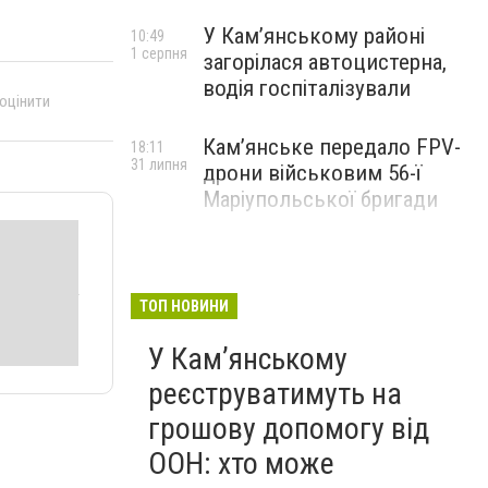
У Кам’янському районі
10:49
1 серпня
загорілася автоцистерна,
водія госпіталізували
 оцінити
Кам’янське передало FPV-
18:11
31 липня
дрони військовим 56-ї
Маріупольської бригади
ТОП НОВИНИ
У Кам’янському
реєструватимуть на
грошову допомогу від
ООН: хто може