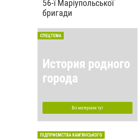
56-ї Маріупольської
бригади
СПЕЦТЕМА
История родного
города
Всі матеріали тут
ПІДПРИЄМСТВА КАМ'ЯНСЬКОГО