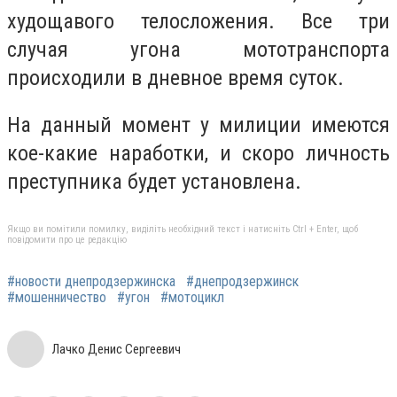
худощавого телосложения. Все три
случая угона мототранспорта
происходили в дневное время суток.
На данный момент у милиции имеются
кое-какие наработки, и скоро личность
преступника будет установлена.
Якщо ви помітили помилку, виділіть необхідний текст і натисніть Ctrl + Enter, щоб
повідомити про це редакцію
#новости днепродзержинска
#днепродзержинск
#мошенничество
#угон
#мотоцикл
Лачко Денис Сергеевич