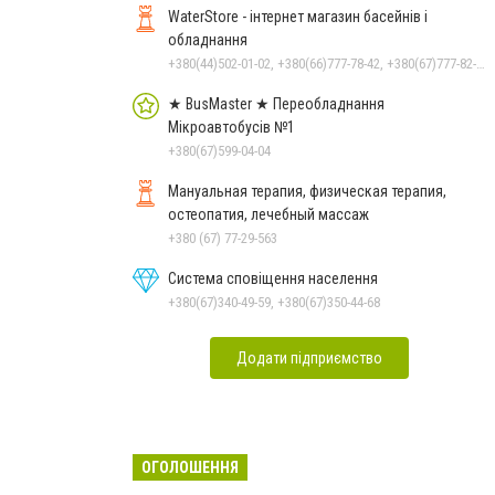
WaterStore - інтернет магазин басейнів і
обладнання
+380(44)502-01-02, +380(66)777-78-42, +380(67)777-82-19, +380(67)890-80-80, +380(73)890-80-80, +380(44)502-01-03
★ BusMaster ★ Переобладнання
Мікроавтобусів №1
+380(67)599-04-04
Мануальная терапия, физическая терапия,
остеопатия, лечебный массаж
+380 (67) 77-29-563
Система сповіщення населення
+380(67)340-49-59, +380(67)350-44-68
Додати підприємство
ОГОЛОШЕННЯ