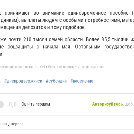
е принимают во внимание единовременное пособие (
здникам), выплаты людям с особыми потребностями, мате
змещения депозитов и тому подобное.
же почти 210 тысяч семей области. Более 85,5 тысячи из 
ие соцзащиты с начала мая. Остальным государств
и.
бхідний текст і натисніть Ctrl + Enter, щоб повідомити про це редакцію
а
#днепродзержинск
#субсидии
#население
0,0
Оцініть першим
Авторизуйтесь
, щоб
 наші джерела