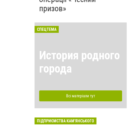
призов»
СПЕЦТЕМА
История родного
города
Всі матеріали тут
ПІДПРИЄМСТВА КАМ'ЯНСЬКОГО