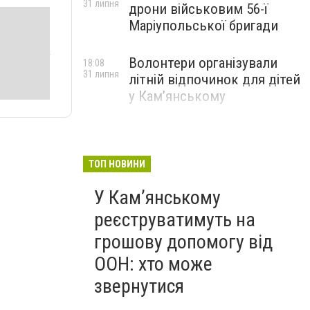
31 липня
дрони військовим 56-ї
Маріупольської бригади
Волонтери організували
18:08
31 липня
літній відпочинок для дітей
у Кам’янському
ТОП НОВИНИ
У Кам’янському
реєструватимуть на
грошову допомогу від
ООН: хто може
звернутися