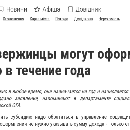
Новини
Афіша
Довідник
Оголошення
Карта міста
Погода
Довідкова
Нерухомість
зержинцы могут офор
 в течение года
о в любое время, она назначается на год и начисляется 
одано заявление, напоминают в департаменте социа
ской ОГА.
ить субсидию надо обратиться в управление соцзащит
оформлении не нужно указывать сумму дохода - только ег