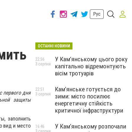
Рус
ОСТАННІ НОВИНИ
мить
У Кам’янському цього року
22:56
3 серпня
капітально відремонтують
вісім тротуарів
Кам’янське готується до
22:51
с первого дня
3 серпня
зими: місто посилює
льной защиты
енергетичну стійкість
критичної інфраструктури
ы, заполнить
о вид и место
У Кам’янському розпочали
16:46
3 серпня