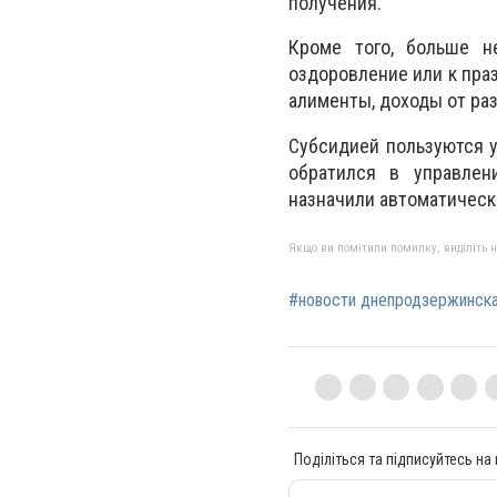
получения.
Кроме того, больше н
оздоровление или к пра
алименты, доходы от ра
Субсидией пользуются у
обратился в управлен
назначили автоматическ
Якщо ви помітили помилку, виділіть нео
#новости днепродзержинск
Поділіться та підписуйтесь на