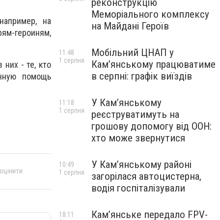
реконструкцію
Меморіального комплексу
например, на
на Майдані Героїв
рям-героиням,
Мобільний ЦНАП у
11:48
1 серпня
Кам’янському працюватиме
них - те, кто
в серпні: графік виїздів
енную помощь
У Кам’янському
11:18
1 серпня
реєструватимуть на
грошову допомогу від ООН:
хто може звернутися
У Кам’янському районі
10:49
 оцінити
1 серпня
загорілася автоцистерна,
водія госпіталізували
Кам’янське передало FPV-
18:11