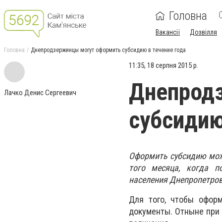
Головна
Вакансії
Дозвілля
Головна
Днепродзержинцы могут оформить субсидию в течение года
11:35, 18 серпня 2015 р.
Днепрод
Лачко Денис Сергеевич
субсидию
Оформить субсидию можн
того месяца, когда п
населения Днепропетров
Для того, чтобы оформ
документы. Отныне при 