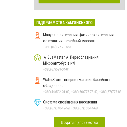
ПІДПРИЄМСТВА КАМ'ЯНСЬКОГО
Мануальная терапия, физическая терапия,
остеопатия, лечебный массаж
+380 (67) 77-29-563
★ BusMaster ★ Переобладнання
Мікроавтобусів №1
+380(67)599-04-04
WaterStore - інтернет магазин басейнів і
обладнання
+380(44)502-01-02, +380(66)777-78-42, +380(67)777-82-19, +380(67)890-80-80, +380(73)890-80-80, +380(44)502-01-03
Система сповіщення населення
+380(67)340-49-59, +380(67)350-44-68
Додати підприємство