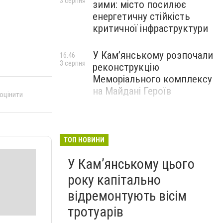
3 серпня
зими: місто посилює
енергетичну стійкість
критичної інфраструктури
У Кам’янському розпочали
16:46
3 серпня
реконструкцію
Меморіального комплексу
на Майдані Героїв
 оцінити
ТОП НОВИНИ
У Кам’янському цього
року капітально
відремонтують вісім
тротуарів