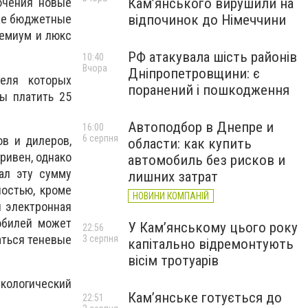
Кам’янського вирушили на
ючения новые
відпочинок до Німеччини
аже бюджетные
ремиум и люкс
РФ атакувала шість районів
10:40
Вчора
Дніпропетровщини: є
еля которых
поранений і пошкодження
ны платить 25
Автоподбор в Днепре и
16:00
6 серпня
ов и дилеров,
области: как купить
ривен, однако
автомобиль без рисков и
ал эту сумму
лишних затрат
остью, кроме
НОВИНИ КОМПАНІЙ
я электронная
обилей может
У Кам’янському цього року
22:56
аться теневые
3 серпня
капітально відремонтують
вісім тротуарів
экологический
Кам’янське готується до
22:51