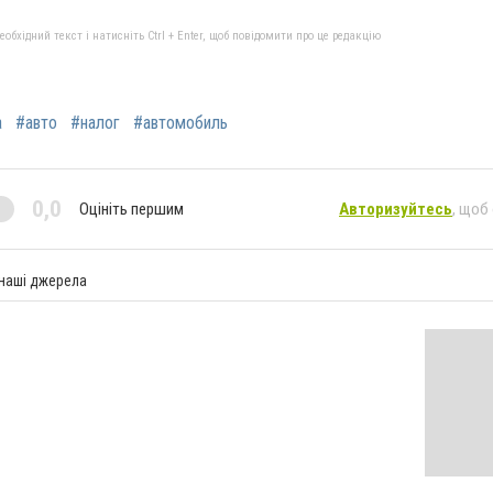
бхідний текст і натисніть Ctrl + Enter, щоб повідомити про це редакцію
а
#авто
#налог
#автомобиль
0,0
Оцініть першим
Авторизуйтесь
, щоб
 наші джерела