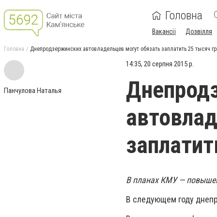
Головна
Вакансії
Дозвілля
Головна
Днепродзержинских автовладельцев могут обязать заплатить 25 тысяч гр
14:35, 20 серпня 2015 р.
Днепрод
Панчулова Наталья
автовлад
заплатит
В планах КМУ — повышен
В следующем году днепр