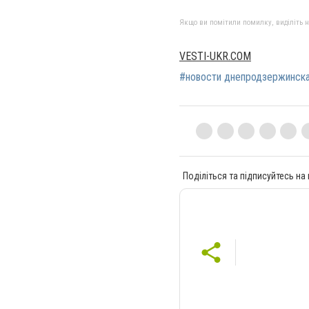
Якщо ви помітили помилку, виділіть нео
VESTI-UKR.COM
#новости днепродзержинск
Поділіться та підписуйтесь на