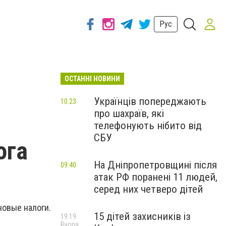
Рус
ОСТАННІ НОВИНИ
Українців попереджають
10:23
про шахраїв, які
телефонують нібито від
СБУ
ога
На Дніпропетровщині після
09:40
атак РФ поранені 11 людей,
серед них четверо дітей
новые налоги.
15 дітей захисників із
19:19
Вчора