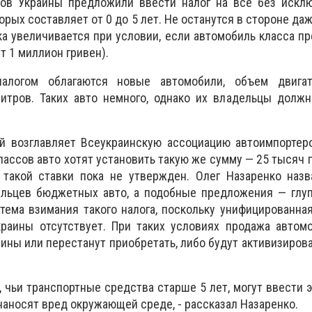
ов Украины предложили ввести налог на все без искл
орых составляет от 0 до 5 лет. Не останутся в стороне д
ка увеличивается при условии, если автомобиль класса п
т 1 миллион гривен).
алогом облагаются новые автомобили, объем двигат
литров. Таких авто немного, однако их владельцы долж
ый возглавляет Всеукраинскую ассоциацию автоимпортер
лассов авто хотят установить такую же сумму — 25 тысяч г
 такой ставки пока не утвержден. Олег Назаренко назв
льцев бюджетных авто, а подобные предложения — глуп
стема взимания такого налога, поскольку унифицированна
краины отсутствует. При таких условиях продажа автом
шины или перестанут приобретать, либо будут активизиров
, чьи транспортные средства старше 5 лет, могут ввести 
 наносят вред окружающей среде, - рассказал Назаренко.