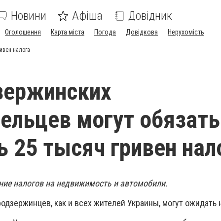
Новини
Афіша
Довідник
Оголошення
Карта міста
Погода
Довідкова
Нерухомість
ивен налога
зержинских
ельцев могут обязать
ь 25 тысяч гривен нал
ие налогов на недвижимость и автомобили.
одзержинцев, как и всех жителей Украины, могут ожидать 