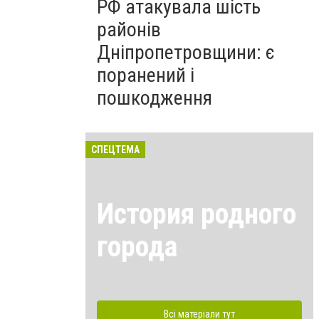
РФ атакувала шість
районів
Дніпропетровщини: є
поранений і
пошкодження
СПЕЦТЕМА
История родного
города
Всі матеріали тут