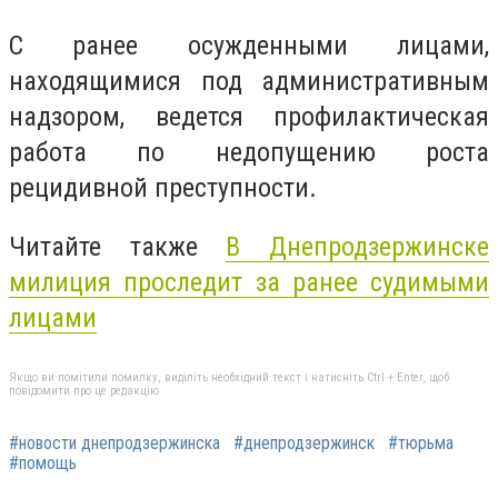
С ранее осужденными лицами,
находящимися под административным
надзором, ведется профилактическая
работа по недопущению роста
рецидивной преступности.
Читайте также
В Днепродзержинске
милиция проследит за ранее судимыми
лицами
Якщо ви помітили помилку, виділіть необхідний текст і натисніть Ctrl + Enter, щоб
повідомити про це редакцію
#новости днепродзержинска
#днепродзержинск
#тюрьма
#помощь