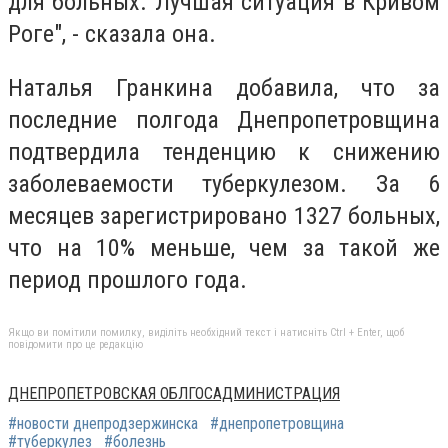
для больных. Лучшая ситуация в Кривом
Роге", - сказала она.
Наталья Гранкина добавила, что за
последние полгода Днепропетровщина
подтвердила тенденцию к снижению
заболеваемости туберкулезом. За 6
месяцев зарегистрировано 1327 больных,
что на 10% меньше, чем за такой же
период прошлого года.
Якщо ви помітили помилку, виділіть необхідний текст і натисніть Ctrl + Enter, щоб
повідомити про це редакцію
ДНЕПРОПЕТРОВСКАЯ ОБЛГОСАДМИНИСТРАЦИЯ
#новости днепродзержинска
#днепропетровщина
#туберкулез
#болезнь