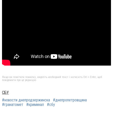
Якщо ви помітили помилку, виділіть необхідний текст і натисніть Ctrl + Enter, щоб
повідомити про це редакцію
СБУ
#новости днепродзержинска
#днепропетровщина
#гранатомет
#криминал
#сбу