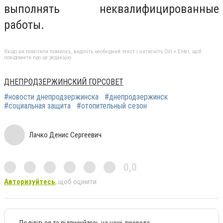
выполнять неквалифицированные
работы.
Якщо ви помітили помилку, виділіть необхідний текст і натисніть Ctrl + Enter, щоб
повідомити про це редакцію
ДНЕПРОДЗЕРЖИНСКИЙ ГОРСОВЕТ
#новости днепродзержинска
#днепродзержинск
#социальная защита
#отопительный сезон
Лачко Денис Сергеевич
0,0
Авторизуйтесь
, щоб оцінити
Поділіться та підписуйтесь на наші джерела