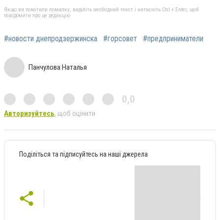
Якщо ви помітили помилку, виділіть необхідний текст і натисніть Ctrl + Enter, щоб
повідомити про це редакцію
#новости днепродзержинска
#горсовет
#предприниматели
Панчулова Наталья
0,0
Авторизуйтесь
, щоб оцінити
Поділіться та підписуйтесь на наші джерела