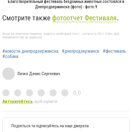
Благотворительный фестиваль бездомных животных состоялся в
Днепродзержинске (фото) - фото 9
Смотрите также
фотоотчет Фестиваля
.
Якщо ви помітили помилку, виділіть необхідний текст і натисніть Ctrl + Enter, щоб
повідомити про це редакцію
#новости днепродзержинска
#днепродзержинск
#фестиваль
#собаки
Лачко Денис Сергеевич
0,0
Авторизуйтесь
, щоб оцінити
Поділіться та підписуйтесь на наші джерела