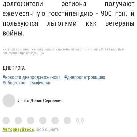
долгожители региона получают
ежемесячную госстипендию - 900 грн. и
пользуются льготами как ветераны
войны.
Якщо ви помітили помилку, виділіть необхідний текст і натисніть Ctrl + Enter, щоб
повідомити про це редакцію
ДНЕПРОГА
#новости днепродзержинска
#днепропетровщина
#общество
#мафусаил
Лачко Денис Сергеевич
0,0
Авторизуйтесь
, щоб оцінити