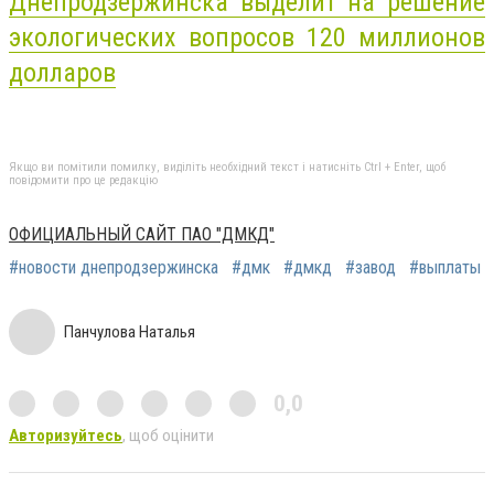
Днепродзержинска выделит на решение
экологических вопросов 120 миллионов
долларов
Якщо ви помітили помилку, виділіть необхідний текст і натисніть Ctrl + Enter, щоб
повідомити про це редакцію
ОФИЦИАЛЬНЫЙ САЙТ ПАО "ДМКД"
#новости днепродзержинска
#дмк
#дмкд
#завод
#выплаты
Панчулова Наталья
0,0
Авторизуйтесь
, щоб оцінити