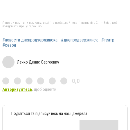
Якщо ви помітили помилку, виділіть необхідний текст і натисніть Ctrl + Enter, щоб
повідомити про це редакцію
#новости днепродзержинска
#днепродзержинск
#театр
#сезон
Лачко Денис Сергеевич
0,0
Авторизуйтесь
, щоб оцінити
Поділіться та підписуйтесь на наші джерела