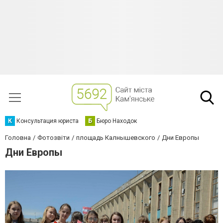
К
Консультация юриста
Б
Бюро Находок
Головна
Фотозвіти
площадь Калнышевского
Дни Европы
Дни Европы