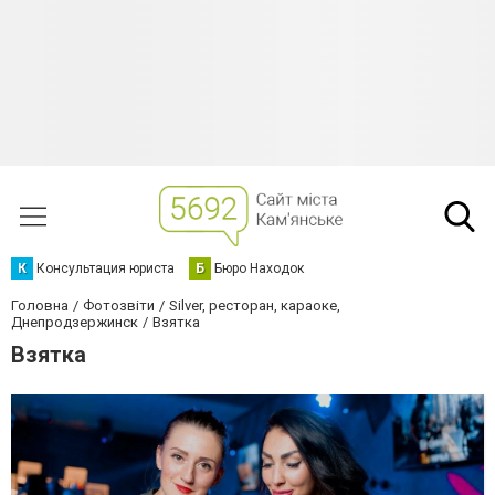
К
Консультация юриста
Б
Бюро Находок
Головна
Фотозвіти
Silver, ресторан, караоке,
Днепродзержинск
Взятка
Взятка