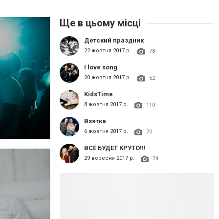
Ще в цьому місці
Детский праздник
22 жовтня 2017 р.
78
I love song
20 жовтня 2017 р.
52
KidsTime
8 жовтня 2017 р.
110
Взятка
6 жовтня 2017 р.
70
ВСЁ БУДЕТ КРУТО!!!
29 вересня 2017 р.
74