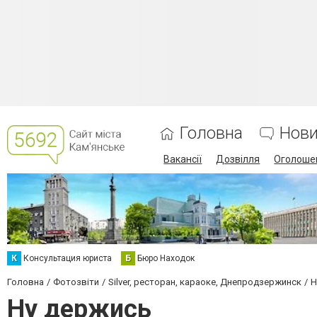
Головна
Нов
Вакансії
Дозвілля
Оголоше
К
Консультация юриста
Б
Бюро Находок
Головна
Фотозвіти
Silver, ресторан, караоке, Днепродзержинск
Н
Ну держись