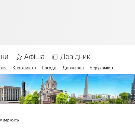
ини
Афіша
Довідник
ння
Карта міста
Погода
Довідкова
Нерухомість
у держись