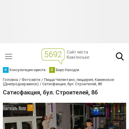
К
Консультация юриста
Б
Бюро Находок
Головна
Фотозвіти
Пицца Челентано, пиццерия, Каменское
(Днепродзержинск)
Cатисфакция, бул. Строителей, 8б
Cатисфакция, бул. Строителей, 8б