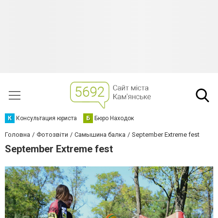
К
Консультация юриста
Б
Бюро Находок
Головна
Фотозвіти
Самышина балка
September Extreme fest
September Extreme fest