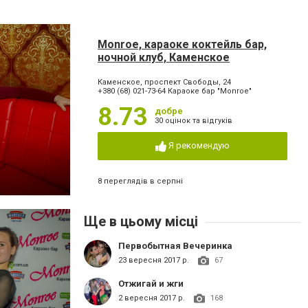
Monroe, караоке коктейль бар,
ночной клуб, Каменское
Каменское, проспект Свободы, 24
+380 (68) 021-73-64 Караоке бар "Monroe"
8.73
добре
30 оцінок та відгуків
Я рекомендую
8 переглядів в серпні
Ще в цьому місці
Первобытная Вечеринка
23 вересня 2017 р.
67
Отжигай и жги
2 вересня 2017 р.
168