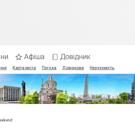
ини
Афіша
Довідник
ння
Карта міста
Погода
Довідкова
Нерухомість
eekend