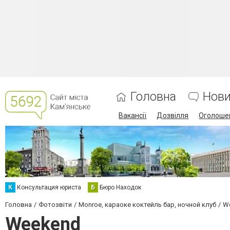
Головна
Нов
Вакансії
Дозвілля
Оголоше
К
Консультация юриста
Б
Бюро Находок
Головна
Фотозвіти
Monroe, караоке коктейль бар, ночной клуб
W
Weekend