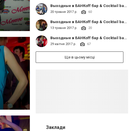
Выходные в БАНКoff бар & Cocktail bar «MONROE»
20 травня 2017 р.
60
Выходные в БАНКoff бар & Cocktail bar «MONROE»
13 травня 2017 р.
20
Выходные в БАНКoff бар & Cocktail bar «MONROE»
29 квітня 2017 р.
67
Ще в цьому місці
Заклади