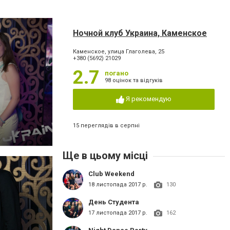
Ночной клуб Украина, Каменское
Каменское, улица Глаголева, 25
+380 (5692) 21029
2.7
погано
98 оцінок та відгуків
Я рекомендую
15 переглядів в серпні
Ще в цьому місці
Club Weekend
18 листопада 2017 р.
130
День Студента
17 листопада 2017 р.
162