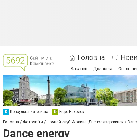
Головна
Нов
Вакансії
Дозвілля
Оголоше
К
Консультация юриста
Б
Бюро Находок
Головна
Фотозвіти
Ночной клуб Украина, Днепродзержинск
Danc
Dance energy