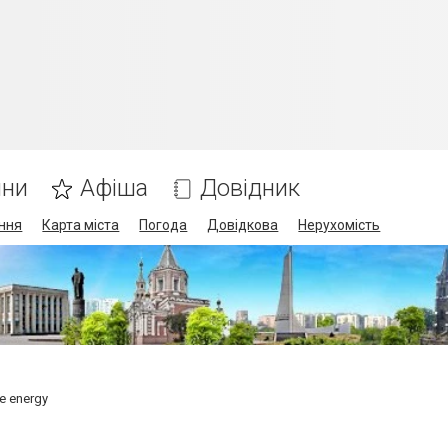
ини
Афіша
Довідник
ння
Карта міста
Погода
Довідкова
Нерухомість
e energy