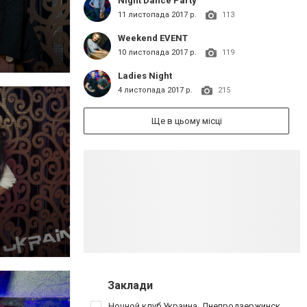
Night Dance Party
11 листопада 2017 р.
113
Weekend EVENT
10 листопада 2017 р.
119
Ladies Night
4 листопада 2017 р.
215
Ще в цьому місці
Заклади
Ночной клуб Украина, Днепродзержинск