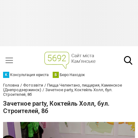
К
Консультация юриста
Б
Бюро Находок
Головна
Фотозвіти
Пицца Челентано, пиццерия, Каменское
(Днепродзержинск)
Зачетное party, Коктейль Холл, бул.
Строителей, 8б
Зачетное party, Коктейль Холл, бул.
Строителей, 8б