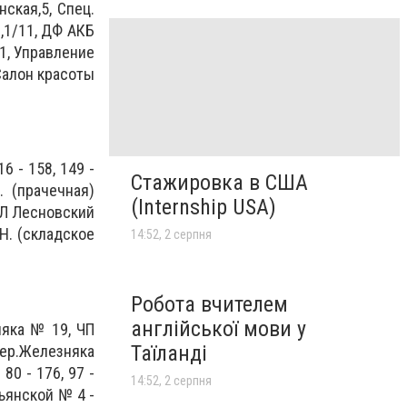
ская,5, Спец.
,1/11, ДФ АКБ
1, Управление
 Салон красоты
6 - 158, 149 -
Стажировка в США
 (прачечная)
(Internship USA)
ФЛ Лесновский
Н. (складское
14:52, 2 серпня
Робота вчителем
англійської мови у
няка № 19, ЧП
Таїланді
пер.Железняка
80 - 176, 97 -
14:52, 2 серпня
мьянской № 4 -