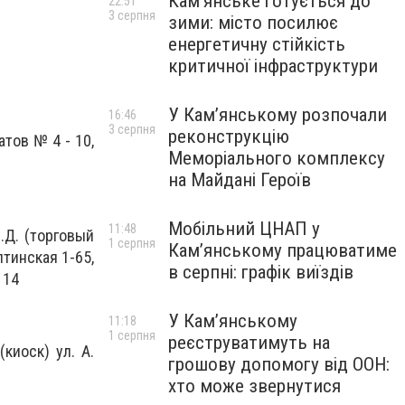
Кам’янське готується до
22:51
3 серпня
зими: місто посилює
енергетичну стійкість
критичної інфраструктури
У Кам’янському розпочали
16:46
3 серпня
реконструкцію
атов № 4 - 10,
Меморіального комплексу
на Майдані Героїв
Мобільний ЦНАП у
11:48
.Д. (торговый
1 серпня
Кам’янському працюватиме
лтинская 1-65,
в серпні: графік виїздів
 14
У Кам’янському
11:18
1 серпня
реєструватимуть на
киоск) ул. А.
грошову допомогу від ООН:
хто може звернутися