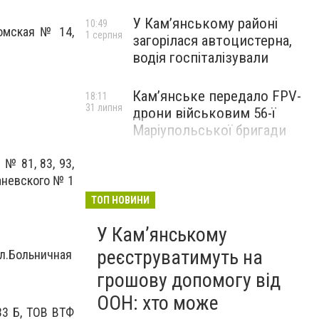
У Кам’янському районі
10:49
ромская № 14,
1 серпня
загорілася автоцистерна,
водія госпіталізували
Кам’янське передало FPV-
18:11
31 липня
дрони військовим 56-ї
Маріупольської бригади
№ 81, 83, 93,
еваневского № 1
ТОП НОВИНИ
У Кам’янському
реєструватимуть на
ул.Больничная
грошову допомогу від
ООН: хто може
33 Б, ТОВ ВТФ