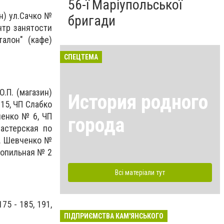
56-ї Маріупольської
н) ул.Сачко №
бригади
нтр занятости
алон" (кафе)
СПЕЦТЕМА
.П. (магазин)
История родного
 15, ЧП Слабко
ченко № 6, ЧП
города
мастерская по
Т. Шевченко №
сопильная № 2
Всі матеріали тут
75 - 185, 191,
ПІДПРИЄМСТВА КАМ'ЯНСЬКОГО