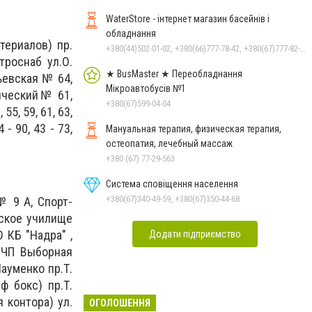
WaterStore - інтернет магазин басейнів і
обладнання
териалов) пр.
+380(44)502-01-02, +380(66)777-78-42, +380(67)777-82-19, +380(67)890-80-80, +380(73)890-80-80, +380(44)502-01-03
троснаб ул.О.
★ BusMaster ★ Переобладнання
ьевская № 64,
Мікроавтобусів №1
ический№ 61,
+380(67)599-04-04
5, 59, 61, 63,
 - 90, 43 - 73,
Мануальная терапия, физическая терапия,
остеопатия, лечебный массаж
+380 (67) 77-29-563
Система сповіщення населення
+380(67)340-49-59, +380(67)350-44-68
№ 9 А, Спорт-
нское училище
 КБ "Надра" ,
Додати підприємство
, ЧП Выборная
Науменко пр.Т.
ф бокс) пр.Т.
 контора) ул.
ОГОЛОШЕННЯ