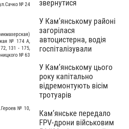
звернутися
 ул.Сачко № 24
У Кам’янському районі
загорілася
рикмахерская)
автоцистерна, водія
кая № 174 А,
госпіталізували
72, 131 - 175,
орницкого № 63
У Кам’янському цього
року капітально
відремонтують вісім
тротуарів
.Героев № 10,
Кам’янське передало
FPV-дрони військовим