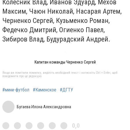
Колесник Влад, Иванов Эдуард, Мехов
Максим, Чаюн Николай, Насарая Артем,
Черненко Сергей, Кузьменко Роман,
Федечко Дмитрий, Огиенко Павел,
Зибиров Влад, Будурадский Андрей.
Капитан команды Черненко Сергей
Якщо ви помітили помилку, виділіть необхідний текст і натисніть Ctrl + Enter, щоб
повідомити про це редакцію
#мини-футбол
#Каменское
#ДГТУ
Бугаева Илона Александровна
0,0