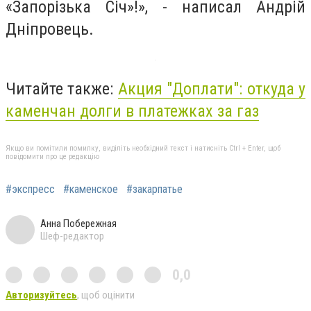
«Запорізька Січ»!», - написал Андрій
Дніпровець.
Читайте также:
Акция "Доплати": откуда у
каменчан долги в платежках за газ
Якщо ви помітили помилку, виділіть необхідний текст і натисніть Ctrl + Enter, щоб
повідомити про це редакцію
#экспресс
#каменское
#закарпатье
Анна Побережная
Шеф-редактор
0,0
Авторизуйтесь
, щоб оцінити