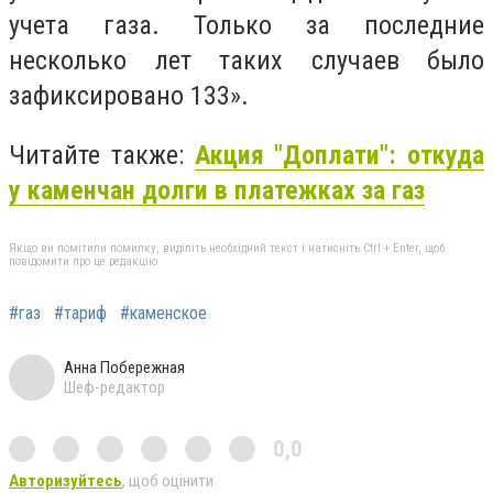
учета газа. Только за последние
несколько лет таких случаев было
зафиксировано 133».
Читайте также:
Акция "Доплати": откуда
у каменчан долги в платежках за газ
Якщо ви помітили помилку, виділіть необхідний текст і натисніть Ctrl + Enter, щоб
повідомити про це редакцію
#газ
#тариф
#каменское
Анна Побережная
Шеф-редактор
0,0
Авторизуйтесь
, щоб оцінити