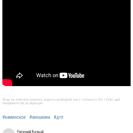
Якщо ви помітили помилку, виділіть необхідний текст і натисніть Ctrl + Enter, щоб
повідомити про це редакцію
#каменское
#аношкина
#дтп
Евгений Белый