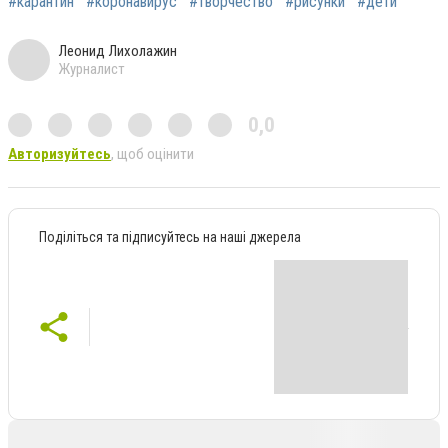
#карантин
#коронавирус
#творчество
#рисунки
#дети
Леонид Лихолажин
Журналист
0,0
Авторизуйтесь
, щоб оцінити
Поділіться та підписуйтесь на наші джерела